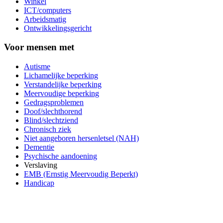
Winkel
ICT/computers
Arbeidsmatig
Ontwikkelingsgericht
Voor mensen met
Autisme
Lichamelijke beperking
Verstandelijke beperking
Meervoudige beperking
Gedragsproblemen
Doof/slechthorend
Blind/slechtziend
Chronisch ziek
Niet aangeboren hersenletsel (NAH)
Dementie
Psychische aandoening
Verslaving
EMB (Ernstig Meervoudig Beperkt)
Handicap