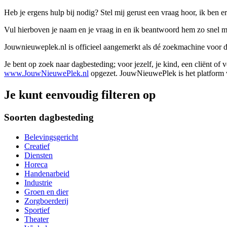
Heb je ergens hulp bij nodig? Stel mij gerust een vraag hoor, ik ben er
Vul hierboven je naam en je vraag in en ik beantwoord hem zo snel m
Jouwnieuweplek.nl is officieel aangemerkt als dé zoekmachine voor
Je bent op zoek naar dagbesteding; voor jezelf, je kind, een cliënt of
www.JouwNieuwePlek.nl
opgezet. JouwNieuwePlek is het platform v
Je kunt eenvoudig filteren op
Soorten dagbesteding
Belevingsgericht
Creatief
Diensten
Horeca
Handenarbeid
Industrie
Groen en dier
Zorgboerderij
Sportief
Theater