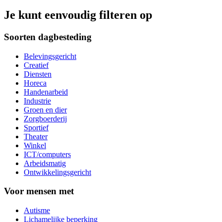
Je kunt eenvoudig filteren op
Soorten dagbesteding
Belevingsgericht
Creatief
Diensten
Horeca
Handenarbeid
Industrie
Groen en dier
Zorgboerderij
Sportief
Theater
Winkel
ICT/computers
Arbeidsmatig
Ontwikkelingsgericht
Voor mensen met
Autisme
Lichamelijke beperking