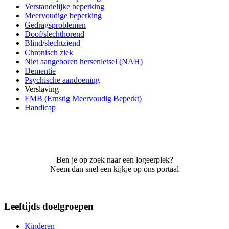
Verstandelijke beperking
Meervoudige beperking
Gedragsproblemen
Doof/slechthorend
Blind/slechtziend
Chronisch ziek
Niet aangeboren hersenletsel (NAH)
Dementie
Psychische aandoening
Verslaving
EMB (Ernstig Meervoudig Beperkt)
Handicap
Ben je op zoek naar een logeerplek?
Neem dan snel een kijkje op ons portaal
Leeftijds doelgroepen
Kinderen