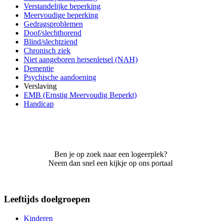
Verstandelijke beperking
Meervoudige beperking
Gedragsproblemen
Doof/slechthorend
Blind/slechtziend
Chronisch ziek
Niet aangeboren hersenletsel (NAH)
Dementie
Psychische aandoening
Verslaving
EMB (Ernstig Meervoudig Beperkt)
Handicap
Ben je op zoek naar een logeerplek?
Neem dan snel een kijkje op ons portaal
Leeftijds doelgroepen
Kinderen