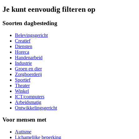
Je kunt eenvoudig filteren op
Soorten dagbesteding
Belevingsgericht
Creatief
Diensten
Horeca
Handenarbeid
Industrie
Groen en dier
Zorgboerderij
Sportief
Theater
Winkel
ICT/computers
Arbeidsmatig
Ontwikkelingsgericht
Voor mensen met
Autisme
Lichamelijke beperking