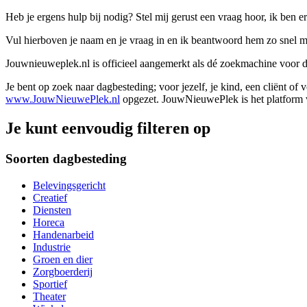
Heb je ergens hulp bij nodig? Stel mij gerust een vraag hoor, ik ben er
Vul hierboven je naam en je vraag in en ik beantwoord hem zo snel m
Jouwnieuweplek.nl is officieel aangemerkt als dé zoekmachine voor
Je bent op zoek naar dagbesteding; voor jezelf, je kind, een cliënt of
www.JouwNieuwePlek.nl
opgezet. JouwNieuwePlek is het platform v
Je kunt eenvoudig filteren op
Soorten dagbesteding
Belevingsgericht
Creatief
Diensten
Horeca
Handenarbeid
Industrie
Groen en dier
Zorgboerderij
Sportief
Theater