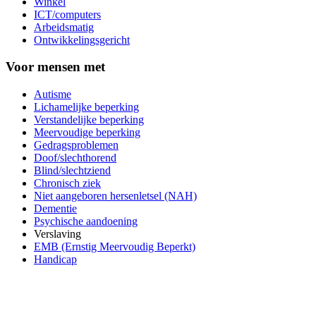
Winkel
ICT/computers
Arbeidsmatig
Ontwikkelingsgericht
Voor mensen met
Autisme
Lichamelijke beperking
Verstandelijke beperking
Meervoudige beperking
Gedragsproblemen
Doof/slechthorend
Blind/slechtziend
Chronisch ziek
Niet aangeboren hersenletsel (NAH)
Dementie
Psychische aandoening
Verslaving
EMB (Ernstig Meervoudig Beperkt)
Handicap