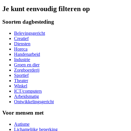
Je kunt eenvoudig filteren op
Soorten dagbesteding
Belevingsgericht
Creatief
Diensten
Horeca
Handenarbeid
Industrie
Groen en dier
Zorgboerderij
Sportief
Theater
Winkel
ICT/computers
Arbeidsmatig
Ontwikkelingsgericht
Voor mensen met
Autisme
Lichamelijke beperking