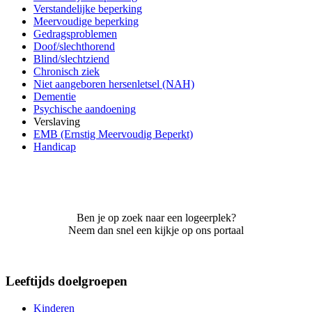
Verstandelijke beperking
Meervoudige beperking
Gedragsproblemen
Doof/slechthorend
Blind/slechtziend
Chronisch ziek
Niet aangeboren hersenletsel (NAH)
Dementie
Psychische aandoening
Verslaving
EMB (Ernstig Meervoudig Beperkt)
Handicap
Ben je op zoek naar een logeerplek?
Neem dan snel een kijkje op ons portaal
Leeftijds doelgroepen
Kinderen