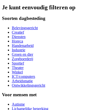
Je kunt eenvoudig filteren op
Soorten dagbesteding
Belevingsgericht
Creatief
Diensten
Horeca
Handenarbeid
Industrie
Groen en dier
Zorgboerderij
Sportief
Theater
Winkel
ICT/computers
Arbeidsmatig
Ontwikkelingsgericht
Voor mensen met
Autisme
Lichamelijke beperking