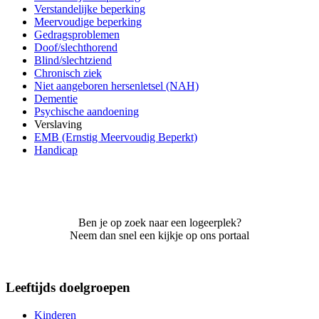
Verstandelijke beperking
Meervoudige beperking
Gedragsproblemen
Doof/slechthorend
Blind/slechtziend
Chronisch ziek
Niet aangeboren hersenletsel (NAH)
Dementie
Psychische aandoening
Verslaving
EMB (Ernstig Meervoudig Beperkt)
Handicap
Ben je op zoek naar een logeerplek?
Neem dan snel een kijkje op ons portaal
Leeftijds doelgroepen
Kinderen