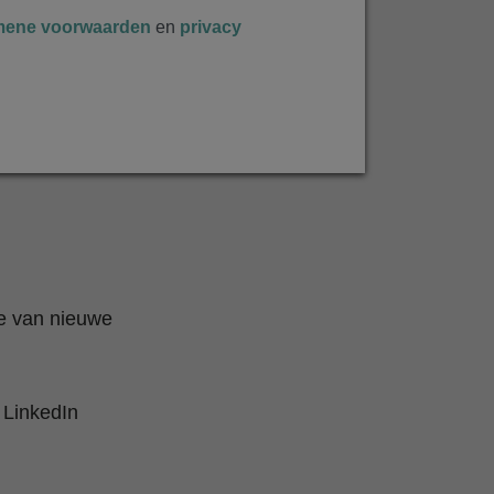
mene voorwaarden
en
privacy
te van nieuwe
 LinkedIn