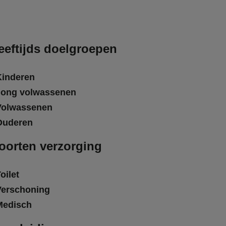
eeftijds doelgroepen
Kinderen
Jong volwassenen
Volwassenen
Ouderen
oorten verzorging
oilet
Verschoning
Medisch