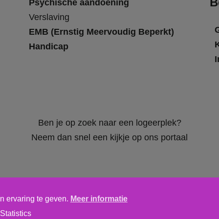
B
Psychische aandoening
Verslaving
EMB (Ernstig Meervoudig Beperkt)
Handicap
I
Ben je op zoek naar een logeerplek?
Neem dan snel een kijkje op ons portaal
n ervaring te geven.
Meer informatie
Algemene voorwaarden
,
privacy verklaring
&
cookieverklaring
Statistics
tics