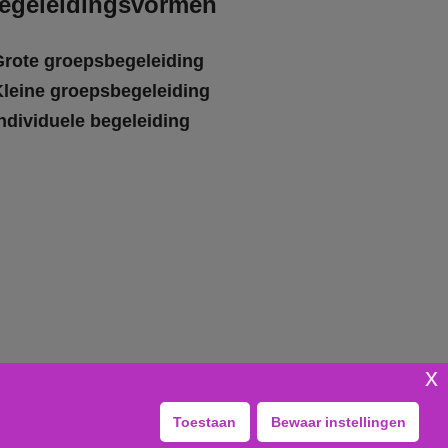
egeleidingsvormen
Grote groepsbegeleiding
Kleine groepsbegeleiding
ndividuele begeleiding
x
Toestaan
Bewaar instellingen