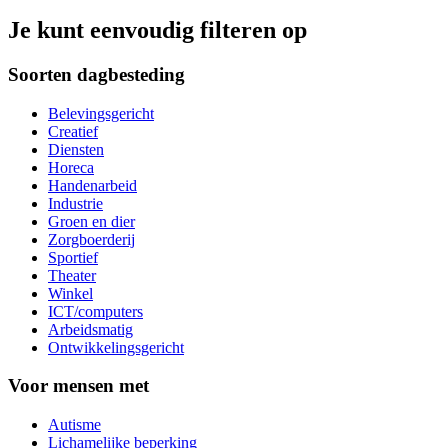
Je kunt eenvoudig filteren op
Soorten dagbesteding
Belevingsgericht
Creatief
Diensten
Horeca
Handenarbeid
Industrie
Groen en dier
Zorgboerderij
Sportief
Theater
Winkel
ICT/computers
Arbeidsmatig
Ontwikkelingsgericht
Voor mensen met
Autisme
Lichamelijke beperking