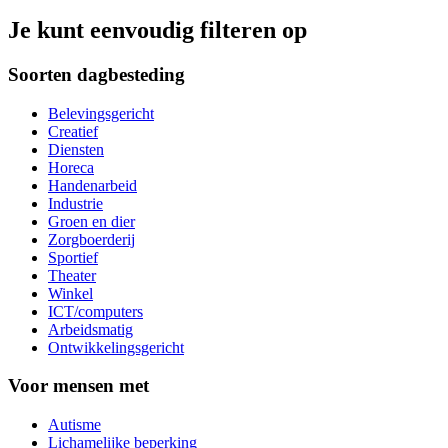
Je kunt eenvoudig filteren op
Soorten dagbesteding
Belevingsgericht
Creatief
Diensten
Horeca
Handenarbeid
Industrie
Groen en dier
Zorgboerderij
Sportief
Theater
Winkel
ICT/computers
Arbeidsmatig
Ontwikkelingsgericht
Voor mensen met
Autisme
Lichamelijke beperking