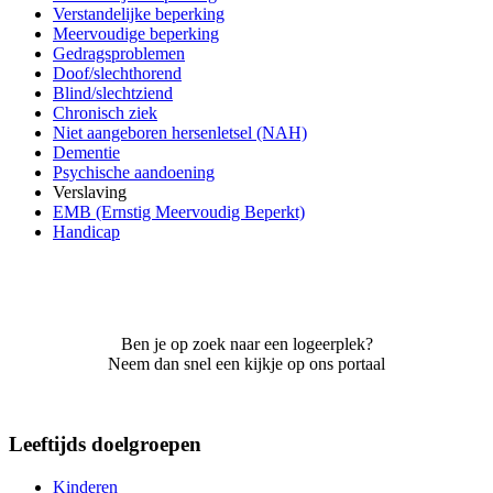
Verstandelijke beperking
Meervoudige beperking
Gedragsproblemen
Doof/slechthorend
Blind/slechtziend
Chronisch ziek
Niet aangeboren hersenletsel (NAH)
Dementie
Psychische aandoening
Verslaving
EMB (Ernstig Meervoudig Beperkt)
Handicap
Ben je op zoek naar een logeerplek?
Neem dan snel een kijkje op ons portaal
Leeftijds doelgroepen
Kinderen