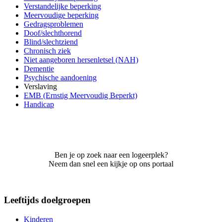
Verstandelijke beperking
Meervoudige beperking
Gedragsproblemen
Doof/slechthorend
Blind/slechtziend
Chronisch ziek
Niet aangeboren hersenletsel (NAH)
Dementie
Psychische aandoening
Verslaving
EMB (Ernstig Meervoudig Beperkt)
Handicap
Ben je op zoek naar een logeerplek?
Neem dan snel een kijkje op ons portaal
Leeftijds doelgroepen
Kinderen