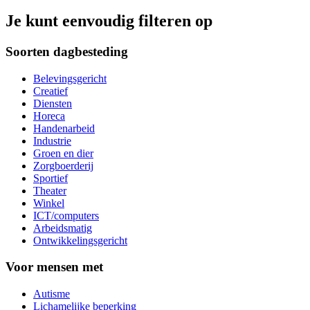
Je kunt eenvoudig filteren op
Soorten dagbesteding
Belevingsgericht
Creatief
Diensten
Horeca
Handenarbeid
Industrie
Groen en dier
Zorgboerderij
Sportief
Theater
Winkel
ICT/computers
Arbeidsmatig
Ontwikkelingsgericht
Voor mensen met
Autisme
Lichamelijke beperking