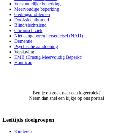
Verstandelijke beperking
Meervoudige beperking
Gedragsproblemen
Doof/slechthorend
Blind/slechtziend
Chronisch ziek
Niet aangeboren hersenletsel (NAH)
Dementie
Psychische aandoening
Verslaving
EMB (Ernstig Meervoudig Beperkt)
Handicap
Ben je op zoek naar een logeerplek?
Neem dan snel een kijkje op ons portaal
Leeftijds doelgroepen
Kinderen