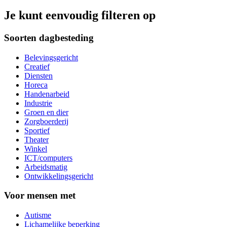
Je kunt eenvoudig filteren op
Soorten dagbesteding
Belevingsgericht
Creatief
Diensten
Horeca
Handenarbeid
Industrie
Groen en dier
Zorgboerderij
Sportief
Theater
Winkel
ICT/computers
Arbeidsmatig
Ontwikkelingsgericht
Voor mensen met
Autisme
Lichamelijke beperking