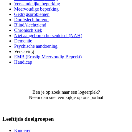
Verstandelijke beperking
Meervoudige beperking
Gedragsproblemen
Doof/slechthorend
Blind/slechtziend
Chronisch ziek
Niet aangeboren hersenletsel (NAH)
Dementie
Psychische aandoening
Verslaving
EMB (Ernstig Meervoudig Beperkt)
Handicap
Ben je op zoek naar een logeerplek?
Neem dan snel een kijkje op ons portaal
Leeftijds doelgroepen
Kinderen