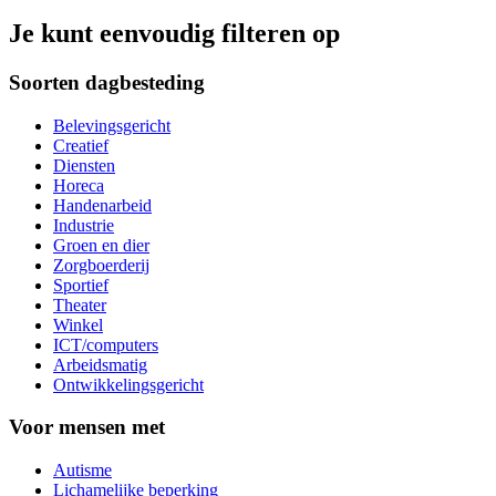
Je kunt eenvoudig filteren op
Soorten dagbesteding
Belevingsgericht
Creatief
Diensten
Horeca
Handenarbeid
Industrie
Groen en dier
Zorgboerderij
Sportief
Theater
Winkel
ICT/computers
Arbeidsmatig
Ontwikkelingsgericht
Voor mensen met
Autisme
Lichamelijke beperking