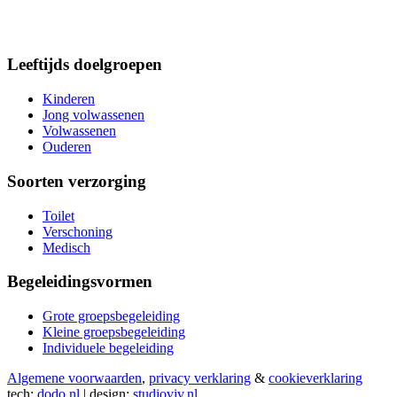
Leeftijds doelgroepen
Kinderen
Jong volwassenen
Volwassenen
Ouderen
Soorten verzorging
Toilet
Verschoning
Medisch
Begeleidingsvormen
Grote groepsbegeleiding
Kleine groepsbegeleiding
Individuele begeleiding
Algemene voorwaarden
,
privacy verklaring
&
cookieverklaring
tech:
dodo.nl
|
design:
studioviv.nl