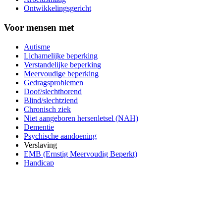
Ontwikkelingsgericht
Voor mensen met
Autisme
Lichamelijke beperking
Verstandelijke beperking
Meervoudige beperking
Gedragsproblemen
Doof/slechthorend
Blind/slechtziend
Chronisch ziek
Niet aangeboren hersenletsel (NAH)
Dementie
Psychische aandoening
Verslaving
EMB (Ernstig Meervoudig Beperkt)
Handicap