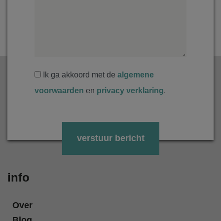
Ik ga akkoord met de
algemene
voorwaarden
en
privacy verklaring
.
Gelieve dit veld leeg te laten.
info
Over
Blog