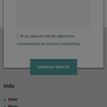
Ik ga akkoord met de
algemene
voorwaarden
en
privacy verklaring
.
Gelieve dit veld leeg te laten.
info
Over
Blog