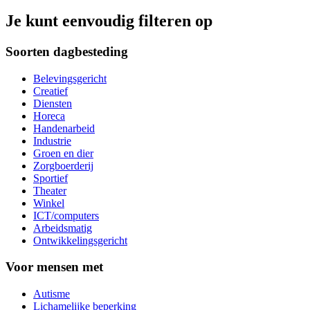
Je kunt eenvoudig filteren op
Soorten dagbesteding
Belevingsgericht
Creatief
Diensten
Horeca
Handenarbeid
Industrie
Groen en dier
Zorgboerderij
Sportief
Theater
Winkel
ICT/computers
Arbeidsmatig
Ontwikkelingsgericht
Voor mensen met
Autisme
Lichamelijke beperking