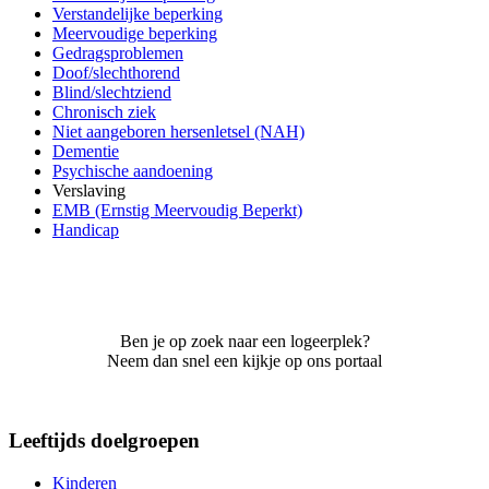
Verstandelijke beperking
Meervoudige beperking
Gedragsproblemen
Doof/slechthorend
Blind/slechtziend
Chronisch ziek
Niet aangeboren hersenletsel (NAH)
Dementie
Psychische aandoening
Verslaving
EMB (Ernstig Meervoudig Beperkt)
Handicap
Ben je op zoek naar een logeerplek?
Neem dan snel een kijkje op ons portaal
Leeftijds doelgroepen
Kinderen