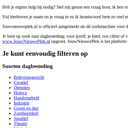
Heb je ergens hulp bij nodig? Stel mij gerust een vraag hoor, ik ben er
Vul hierboven je naam en je vraag in en ik beantwoord hem zo snel m
Jouwnieuweplek.nl is officieel aangemerkt als dé zoekmachine voor
Je bent op zoek naar dagbesteding; voor jezelf, je kind, een cliënt of
www.JouwNieuwePlek.nl
opgezet. JouwNieuwePlek is het platform v
Je kunt eenvoudig filteren op
Soorten dagbesteding
Belevingsgericht
Creatief
Diensten
Horeca
Handenarbeid
Industrie
Groen en dier
Zorgboerderij
Sportief
Theater