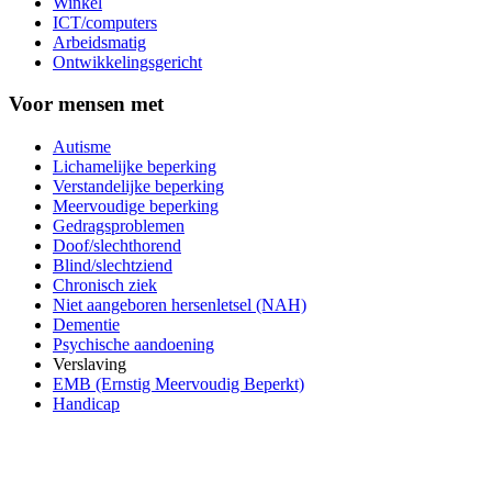
Winkel
ICT/computers
Arbeidsmatig
Ontwikkelingsgericht
Voor mensen met
Autisme
Lichamelijke beperking
Verstandelijke beperking
Meervoudige beperking
Gedragsproblemen
Doof/slechthorend
Blind/slechtziend
Chronisch ziek
Niet aangeboren hersenletsel (NAH)
Dementie
Psychische aandoening
Verslaving
EMB (Ernstig Meervoudig Beperkt)
Handicap