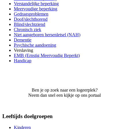
Verstandelijke beperking
Meervoudige beperking
Gedragsproblemen
Doof/slechthorend
Blind/slechtziend
Chronisch ziek
Niet aangeboren hersenletsel (NAH)
Dementie
Psychische aandoening
Verslaving
EMB (Ernstig Meervoudig Beperkt)
Handicap
Ben je op zoek naar een logeerplek?
Neem dan snel een kijkje op ons portaal
Leeftijds doelgroepen
Kinderen