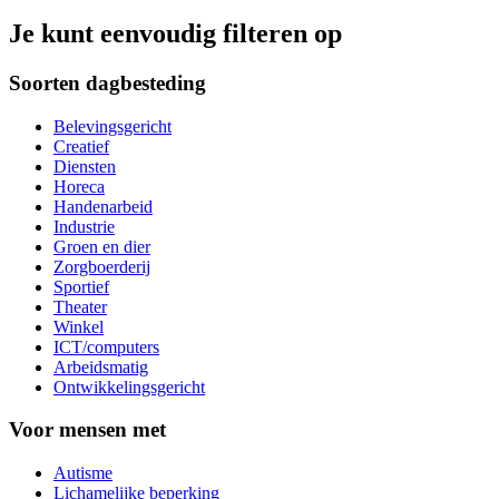
Je kunt eenvoudig filteren op
Soorten dagbesteding
Belevingsgericht
Creatief
Diensten
Horeca
Handenarbeid
Industrie
Groen en dier
Zorgboerderij
Sportief
Theater
Winkel
ICT/computers
Arbeidsmatig
Ontwikkelingsgericht
Voor mensen met
Autisme
Lichamelijke beperking