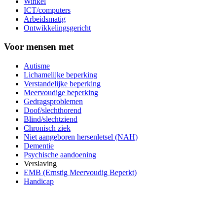
Winkel
ICT/computers
Arbeidsmatig
Ontwikkelingsgericht
Voor mensen met
Autisme
Lichamelijke beperking
Verstandelijke beperking
Meervoudige beperking
Gedragsproblemen
Doof/slechthorend
Blind/slechtziend
Chronisch ziek
Niet aangeboren hersenletsel (NAH)
Dementie
Psychische aandoening
Verslaving
EMB (Ernstig Meervoudig Beperkt)
Handicap