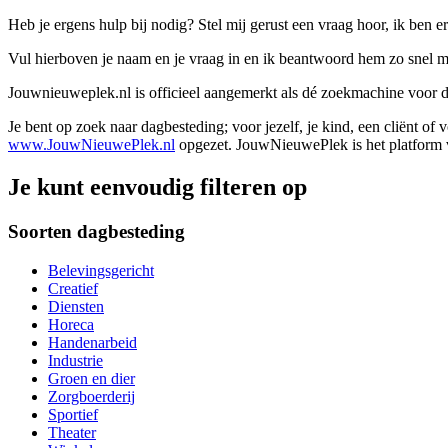
Heb je ergens hulp bij nodig? Stel mij gerust een vraag hoor, ik ben er
Vul hierboven je naam en je vraag in en ik beantwoord hem zo snel m
Jouwnieuweplek.nl is officieel aangemerkt als dé zoekmachine voor
Je bent op zoek naar dagbesteding; voor jezelf, je kind, een cliënt of
www.JouwNieuwePlek.nl
opgezet. JouwNieuwePlek is het platform v
Je kunt eenvoudig filteren op
Soorten dagbesteding
Belevingsgericht
Creatief
Diensten
Horeca
Handenarbeid
Industrie
Groen en dier
Zorgboerderij
Sportief
Theater