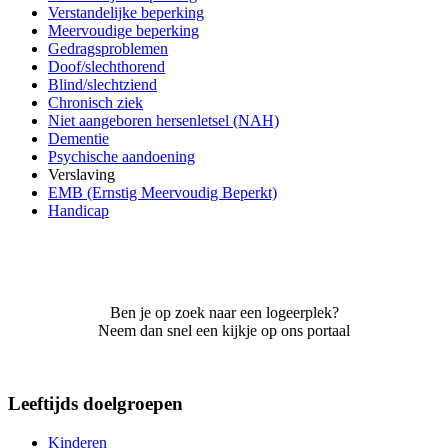
Verstandelijke beperking
Meervoudige beperking
Gedragsproblemen
Doof/slechthorend
Blind/slechtziend
Chronisch ziek
Niet aangeboren hersenletsel (NAH)
Dementie
Psychische aandoening
Verslaving
EMB (Ernstig Meervoudig Beperkt)
Handicap
Ben je op zoek naar een logeerplek?
Neem dan snel een kijkje op ons portaal
Leeftijds doelgroepen
Kinderen