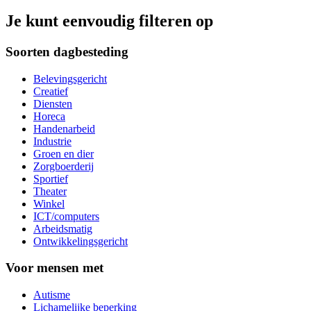
Je kunt eenvoudig filteren op
Soorten dagbesteding
Belevingsgericht
Creatief
Diensten
Horeca
Handenarbeid
Industrie
Groen en dier
Zorgboerderij
Sportief
Theater
Winkel
ICT/computers
Arbeidsmatig
Ontwikkelingsgericht
Voor mensen met
Autisme
Lichamelijke beperking