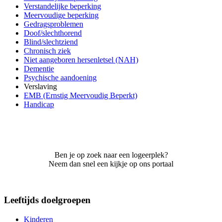
Verstandelijke beperking
Meervoudige beperking
Gedragsproblemen
Doof/slechthorend
Blind/slechtziend
Chronisch ziek
Niet aangeboren hersenletsel (NAH)
Dementie
Psychische aandoening
Verslaving
EMB (Ernstig Meervoudig Beperkt)
Handicap
Ben je op zoek naar een logeerplek?
Neem dan snel een kijkje op ons portaal
Leeftijds doelgroepen
Kinderen