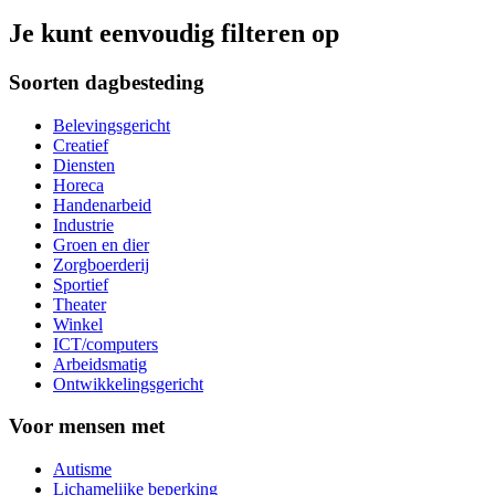
Je kunt eenvoudig filteren op
Soorten dagbesteding
Belevingsgericht
Creatief
Diensten
Horeca
Handenarbeid
Industrie
Groen en dier
Zorgboerderij
Sportief
Theater
Winkel
ICT/computers
Arbeidsmatig
Ontwikkelingsgericht
Voor mensen met
Autisme
Lichamelijke beperking