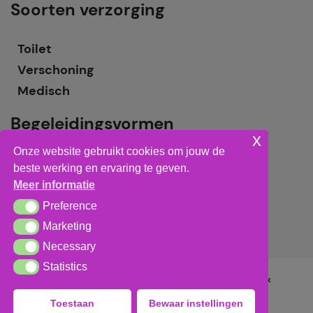
Soorten verzorging
Toilet
Verschoning
Medisch
Begeleidingsvormen
x
Onze website gebruikt cookies om jouw de
Grote groepsbegeleiding
beste werking en ervaring te geven.
Kleine groepsbegeleiding
Meer informatie
Individuele begeleiding
Preference
Preference
Marketing
Marketing
Necessary
Necessary
Statistics
Statistics
Algemene voorwaarden
,
privacy verklaring
&
cookieverklaring
Toestaan
Bewaar instellingen