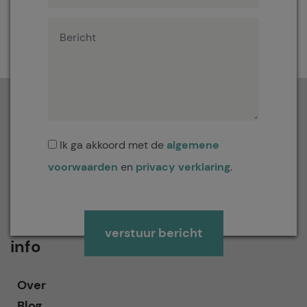
Ik ga akkoord met de
algemene
voorwaarden
en
privacy verklaring
.
Gelieve dit veld leeg te laten.
info
Over
Blog