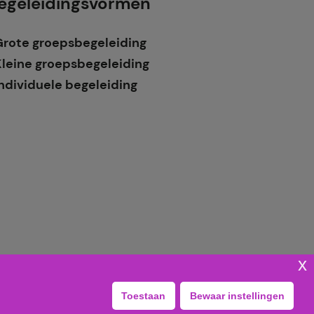
egeleidingsvormen
Grote groepsbegeleiding
Kleine groepsbegeleiding
ndividuele begeleiding
x
g
Toestaan
Bewaar instellingen