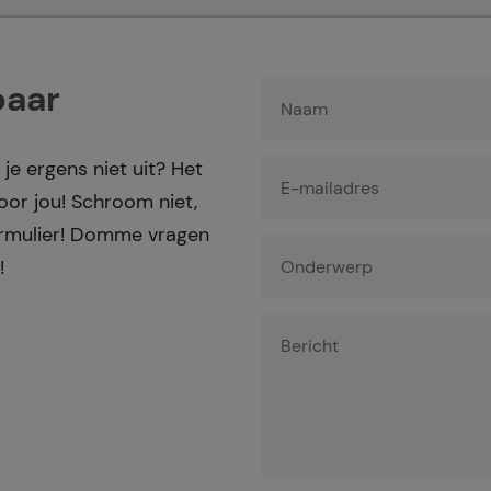
baar
 je ergens niet uit? Het
or jou! Schroom niet,
formulier! Domme vragen
!