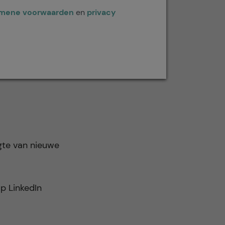
emene voorwaarden
en
privacy
gte van nieuwe
p LinkedIn