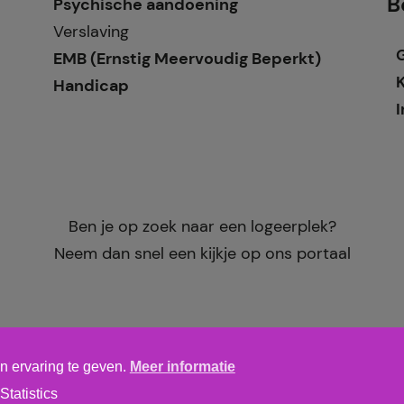
B
Psychische aandoening
Verslaving
EMB (Ernstig Meervoudig Beperkt)
Handicap
I
Ben je op zoek naar een logeerplek?
Neem dan snel een kijkje op ons portaal
n ervaring te geven.
Meer informatie
Algemene voorwaarden
,
privacy verklaring
&
cookieverklarin
Statistics
tics