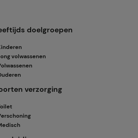
eeftijds doelgroepen
Kinderen
Jong volwassenen
Volwassenen
Ouderen
oorten verzorging
oilet
Verschoning
Medisch