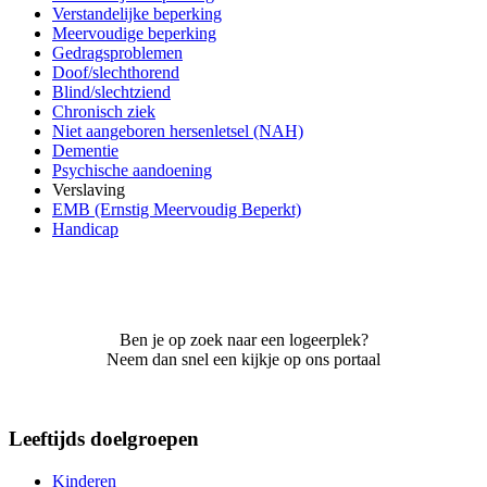
Verstandelijke beperking
Meervoudige beperking
Gedragsproblemen
Doof/slechthorend
Blind/slechtziend
Chronisch ziek
Niet aangeboren hersenletsel (NAH)
Dementie
Psychische aandoening
Verslaving
EMB (Ernstig Meervoudig Beperkt)
Handicap
Ben je op zoek naar een logeerplek?
Neem dan snel een kijkje op ons portaal
Leeftijds doelgroepen
Kinderen