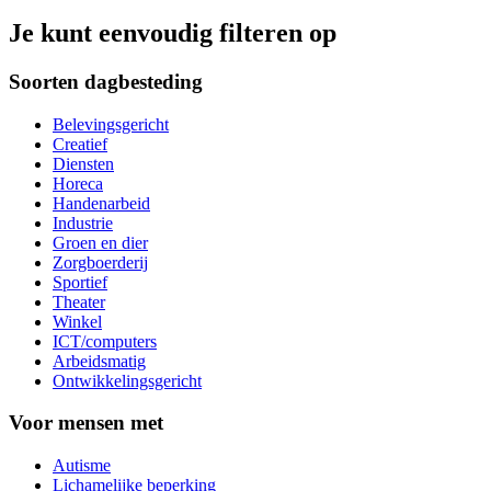
Je kunt eenvoudig filteren op
Soorten dagbesteding
Belevingsgericht
Creatief
Diensten
Horeca
Handenarbeid
Industrie
Groen en dier
Zorgboerderij
Sportief
Theater
Winkel
ICT/computers
Arbeidsmatig
Ontwikkelingsgericht
Voor mensen met
Autisme
Lichamelijke beperking