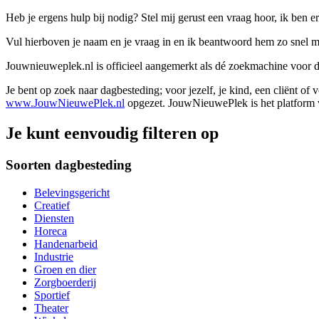
Heb je ergens hulp bij nodig? Stel mij gerust een vraag hoor, ik ben er
Vul hierboven je naam en je vraag in en ik beantwoord hem zo snel m
Jouwnieuweplek.nl is officieel aangemerkt als dé zoekmachine voor
Je bent op zoek naar dagbesteding; voor jezelf, je kind, een cliënt of
www.JouwNieuwePlek.nl
opgezet. JouwNieuwePlek is het platform v
Je kunt eenvoudig filteren op
Soorten dagbesteding
Belevingsgericht
Creatief
Diensten
Horeca
Handenarbeid
Industrie
Groen en dier
Zorgboerderij
Sportief
Theater