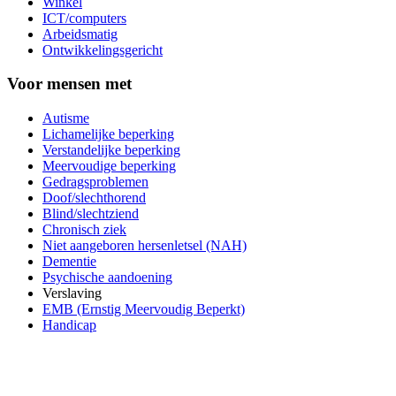
Winkel
ICT/computers
Arbeidsmatig
Ontwikkelingsgericht
Voor mensen met
Autisme
Lichamelijke beperking
Verstandelijke beperking
Meervoudige beperking
Gedragsproblemen
Doof/slechthorend
Blind/slechtziend
Chronisch ziek
Niet aangeboren hersenletsel (NAH)
Dementie
Psychische aandoening
Verslaving
EMB (Ernstig Meervoudig Beperkt)
Handicap