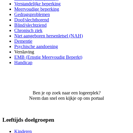
Verstandelijke beperking
Meervoudige beperking
Gedragsproblemen
Doof/slechthorend
Blind/slechtziend
Chronisch ziek
Niet aangeboren hersenletsel (NAH)
Dementie
Psychische aandoening
Verslaving
EMB (Ernstig Meervoudig Beperkt)
Handicap
Ben je op zoek naar een logeerplek?
Neem dan snel een kijkje op ons portaal
Leeftijds doelgroepen
Kinderen