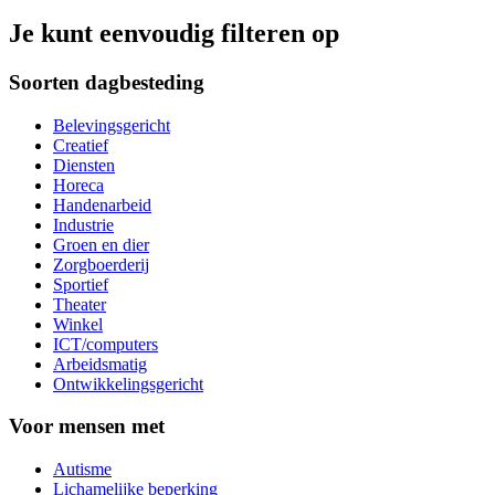
Je kunt eenvoudig filteren op
Soorten dagbesteding
Belevingsgericht
Creatief
Diensten
Horeca
Handenarbeid
Industrie
Groen en dier
Zorgboerderij
Sportief
Theater
Winkel
ICT/computers
Arbeidsmatig
Ontwikkelingsgericht
Voor mensen met
Autisme
Lichamelijke beperking