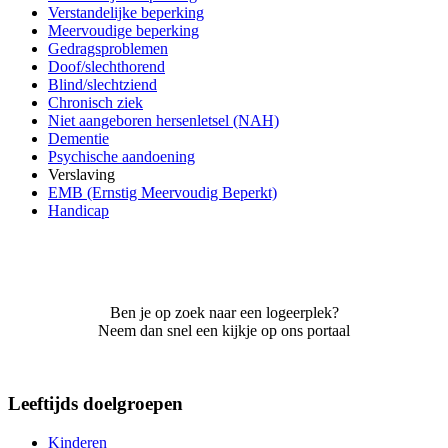
Verstandelijke beperking
Meervoudige beperking
Gedragsproblemen
Doof/slechthorend
Blind/slechtziend
Chronisch ziek
Niet aangeboren hersenletsel (NAH)
Dementie
Psychische aandoening
Verslaving
EMB (Ernstig Meervoudig Beperkt)
Handicap
Ben je op zoek naar een logeerplek?
Neem dan snel een kijkje op ons portaal
Leeftijds doelgroepen
Kinderen