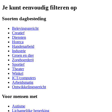
Je kunt eenvoudig filteren op
Soorten dagbesteding
Belevingsgericht
Creatief
Diensten
Horeca
Handenarbeid
Industrie
Groen en dier
Zorgboerderij
Sportief
Theater
Winkel
ICT/computers
Arbeidsmatig
Ontwikkelingsgericht
Voor mensen met
Autisme
Lichamelijke beperking