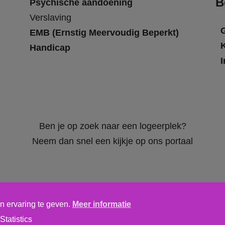
B
Psychische aandoening
Verslaving
EMB (Ernstig Meervoudig Beperkt)
Handicap
I
Ben je op zoek naar een logeerplek?
Neem dan snel een kijkje op ons portaal
n ervaring te geven.
Meer informatie
Algemene voorwaarden
,
privacy verklaring
&
cookieverklaring
Statistics
tics