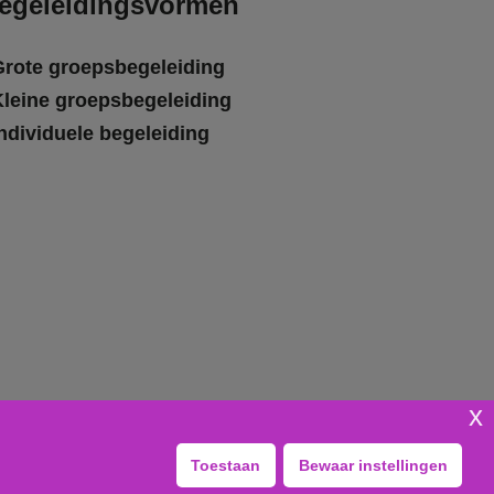
egeleidingsvormen
Grote groepsbegeleiding
Kleine groepsbegeleiding
ndividuele begeleiding
x
Toestaan
Bewaar instellingen