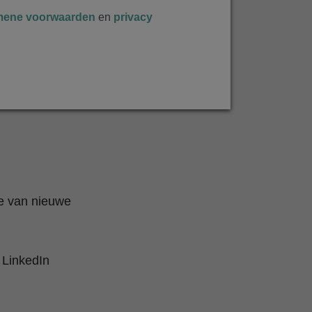
mene voorwaarden
en
privacy
te van nieuwe
 LinkedIn