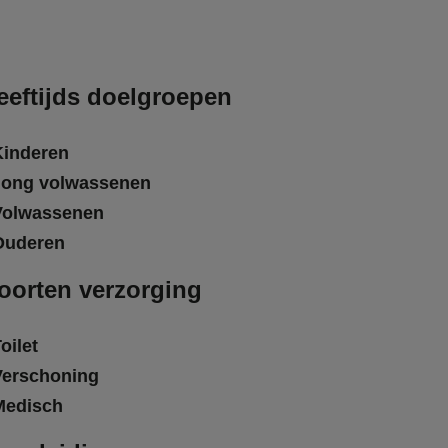
eeftijds doelgroepen
Kinderen
Jong volwassenen
Volwassenen
Ouderen
oorten verzorging
oilet
Verschoning
Medisch