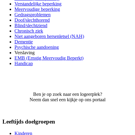
Verstandelijke beperking
Meervoudige beperking
Gedragsproblemen
Doof/slechthorend
Blind/slechtziend
Chronisch ziek
Niet aangeboren hersenletsel (NAH)
Dementie
Psychische aandoening
Verslaving
EMB (Ernstig Meervoudig Beperkt)
Handicap
Ben je op zoek naar een logeerplek?
Neem dan snel een kijkje op ons portaal
Leeftijds doelgroepen
Kinderen