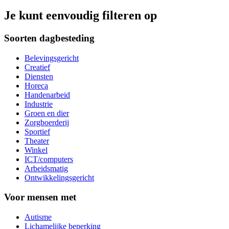
Je kunt eenvoudig filteren op
Soorten dagbesteding
Belevingsgericht
Creatief
Diensten
Horeca
Handenarbeid
Industrie
Groen en dier
Zorgboerderij
Sportief
Theater
Winkel
ICT/computers
Arbeidsmatig
Ontwikkelingsgericht
Voor mensen met
Autisme
Lichamelijke beperking