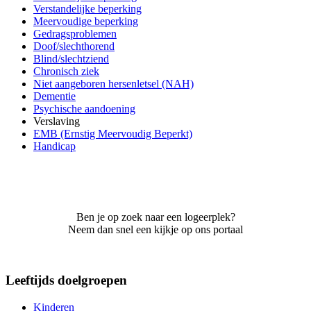
Verstandelijke beperking
Meervoudige beperking
Gedragsproblemen
Doof/slechthorend
Blind/slechtziend
Chronisch ziek
Niet aangeboren hersenletsel (NAH)
Dementie
Psychische aandoening
Verslaving
EMB (Ernstig Meervoudig Beperkt)
Handicap
Ben je op zoek naar een logeerplek?
Neem dan snel een kijkje op ons portaal
Leeftijds doelgroepen
Kinderen