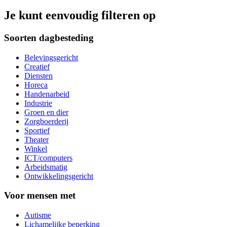
Je kunt eenvoudig filteren op
Soorten dagbesteding
Belevingsgericht
Creatief
Diensten
Horeca
Handenarbeid
Industrie
Groen en dier
Zorgboerderij
Sportief
Theater
Winkel
ICT/computers
Arbeidsmatig
Ontwikkelingsgericht
Voor mensen met
Autisme
Lichamelijke beperking