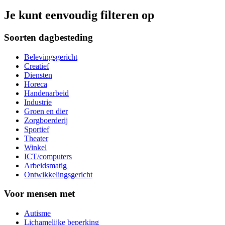
Je kunt eenvoudig filteren op
Soorten dagbesteding
Belevingsgericht
Creatief
Diensten
Horeca
Handenarbeid
Industrie
Groen en dier
Zorgboerderij
Sportief
Theater
Winkel
ICT/computers
Arbeidsmatig
Ontwikkelingsgericht
Voor mensen met
Autisme
Lichamelijke beperking