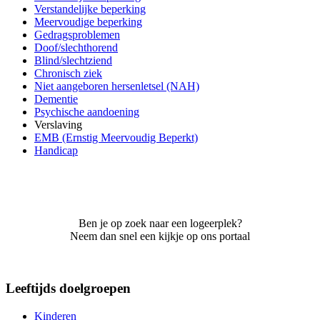
Verstandelijke beperking
Meervoudige beperking
Gedragsproblemen
Doof/slechthorend
Blind/slechtziend
Chronisch ziek
Niet aangeboren hersenletsel (NAH)
Dementie
Psychische aandoening
Verslaving
EMB (Ernstig Meervoudig Beperkt)
Handicap
Ben je op zoek naar een logeerplek?
Neem dan snel een kijkje op ons portaal
Leeftijds doelgroepen
Kinderen