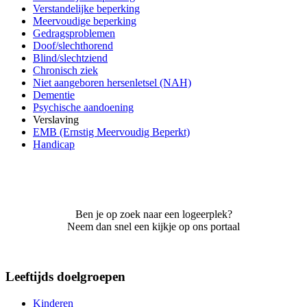
Verstandelijke beperking
Meervoudige beperking
Gedragsproblemen
Doof/slechthorend
Blind/slechtziend
Chronisch ziek
Niet aangeboren hersenletsel (NAH)
Dementie
Psychische aandoening
Verslaving
EMB (Ernstig Meervoudig Beperkt)
Handicap
Ben je op zoek naar een logeerplek?
Neem dan snel een kijkje op ons portaal
Leeftijds doelgroepen
Kinderen