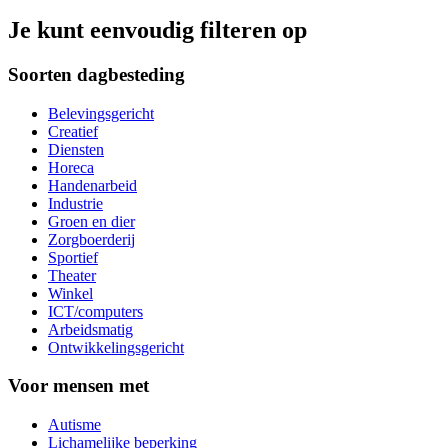
Je kunt eenvoudig filteren op
Soorten dagbesteding
Belevingsgericht
Creatief
Diensten
Horeca
Handenarbeid
Industrie
Groen en dier
Zorgboerderij
Sportief
Theater
Winkel
ICT/computers
Arbeidsmatig
Ontwikkelingsgericht
Voor mensen met
Autisme
Lichamelijke beperking