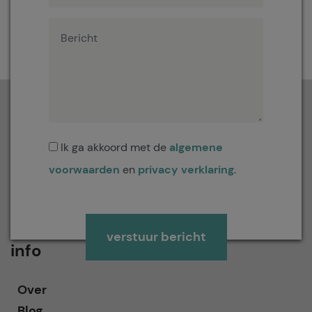
Ik ga akkoord met de
algemene
voorwaarden
en
privacy verklaring
.
Gelieve dit veld leeg te laten.
info
Over
Blog