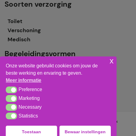
Soorten verzorging
Toilet
Verschoning
Medisch
Begeleidingsvormen
x
Onze website gebruikt cookies om jouw de
Grote groepsbegeleiding
beste werking en ervaring te geven.
Kleine groepsbegeleiding
Meer informatie
Individuele begeleiding
Preference
Preference
Marketing
Marketing
Necessary
Necessary
Statistics
Statistics
Algemene voorwaarden
,
privacy verklaring
&
cookieverklaring
Toestaan
Bewaar instellingen