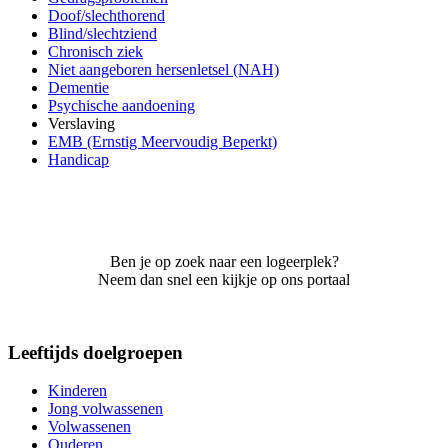
Doof/slechthorend
Blind/slechtziend
Chronisch ziek
Niet aangeboren hersenletsel (NAH)
Dementie
Psychische aandoening
Verslaving
EMB (Ernstig Meervoudig Beperkt)
Handicap
Ben je op zoek naar een logeerplek?
Neem dan snel een kijkje op ons portaal
Leeftijds doelgroepen
Kinderen
Jong volwassenen
Volwassenen
Ouderen