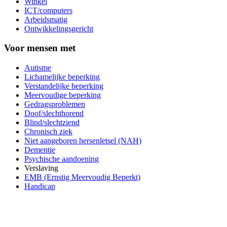
Winkel
ICT/computers
Arbeidsmatig
Ontwikkelingsgericht
Voor mensen met
Autisme
Lichamelijke beperking
Verstandelijke beperking
Meervoudige beperking
Gedragsproblemen
Doof/slechthorend
Blind/slechtziend
Chronisch ziek
Niet aangeboren hersenletsel (NAH)
Dementie
Psychische aandoening
Verslaving
EMB (Ernstig Meervoudig Beperkt)
Handicap