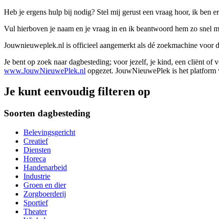
Heb je ergens hulp bij nodig? Stel mij gerust een vraag hoor, ik ben er
Vul hierboven je naam en je vraag in en ik beantwoord hem zo snel m
Jouwnieuweplek.nl is officieel aangemerkt als dé zoekmachine voor
Je bent op zoek naar dagbesteding; voor jezelf, je kind, een cliënt of
www.JouwNieuwePlek.nl
opgezet. JouwNieuwePlek is het platform v
Je kunt eenvoudig filteren op
Soorten dagbesteding
Belevingsgericht
Creatief
Diensten
Horeca
Handenarbeid
Industrie
Groen en dier
Zorgboerderij
Sportief
Theater