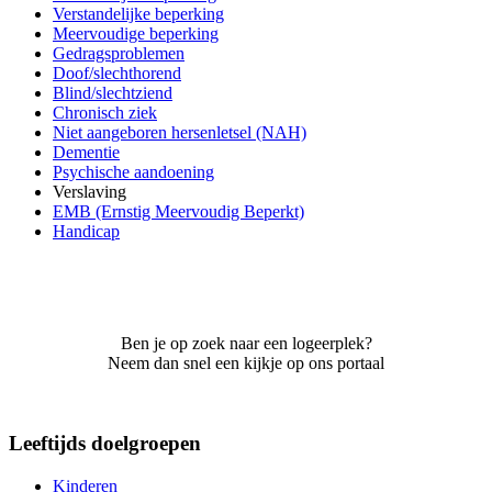
Verstandelijke beperking
Meervoudige beperking
Gedragsproblemen
Doof/slechthorend
Blind/slechtziend
Chronisch ziek
Niet aangeboren hersenletsel (NAH)
Dementie
Psychische aandoening
Verslaving
EMB (Ernstig Meervoudig Beperkt)
Handicap
Ben je op zoek naar een logeerplek?
Neem dan snel een kijkje op ons portaal
Leeftijds doelgroepen
Kinderen