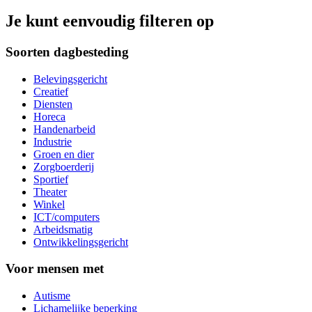
Je kunt eenvoudig filteren op
Soorten dagbesteding
Belevingsgericht
Creatief
Diensten
Horeca
Handenarbeid
Industrie
Groen en dier
Zorgboerderij
Sportief
Theater
Winkel
ICT/computers
Arbeidsmatig
Ontwikkelingsgericht
Voor mensen met
Autisme
Lichamelijke beperking