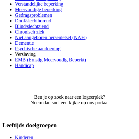
Verstandelijke beperking
Meervoudige beperking
Gedragsproblemen
Doof/slechthorend
Blind/slechtziend
Chronisch ziek
Niet aangeboren hersenletsel (NAH)
Dementie
Psychische aandoening
Verslaving
EMB (Ernstig Meervoudig Beperkt)
Handicap
Ben je op zoek naar een logeerplek?
Neem dan snel een kijkje op ons portaal
Leeftijds doelgroepen
Kinderen