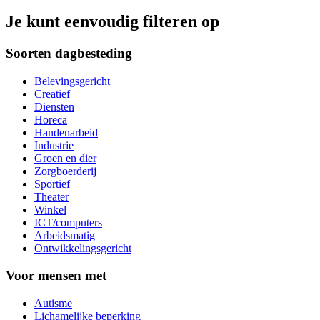
Je kunt eenvoudig filteren op
Soorten dagbesteding
Belevingsgericht
Creatief
Diensten
Horeca
Handenarbeid
Industrie
Groen en dier
Zorgboerderij
Sportief
Theater
Winkel
ICT/computers
Arbeidsmatig
Ontwikkelingsgericht
Voor mensen met
Autisme
Lichamelijke beperking