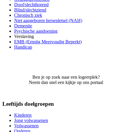
Doof/slechthorend
Blind/slechtziend
Chronisch ziek
Niet aangeboren hersenletsel (NAH)
Dementie
Psychische aandoening
Verslaving
EMB (Ernstig Meervoudig Beperkt)
Handicap
Ben je op zoek naar een logeerplek?
Neem dan snel een kijkje op ons portaal
Leeftijds doelgroepen
Kinderen
Jong volwassenen
Volwassenen
Ouderen