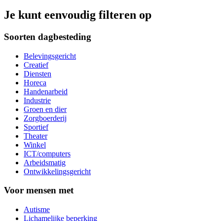
Je kunt eenvoudig filteren op
Soorten dagbesteding
Belevingsgericht
Creatief
Diensten
Horeca
Handenarbeid
Industrie
Groen en dier
Zorgboerderij
Sportief
Theater
Winkel
ICT/computers
Arbeidsmatig
Ontwikkelingsgericht
Voor mensen met
Autisme
Lichamelijke beperking