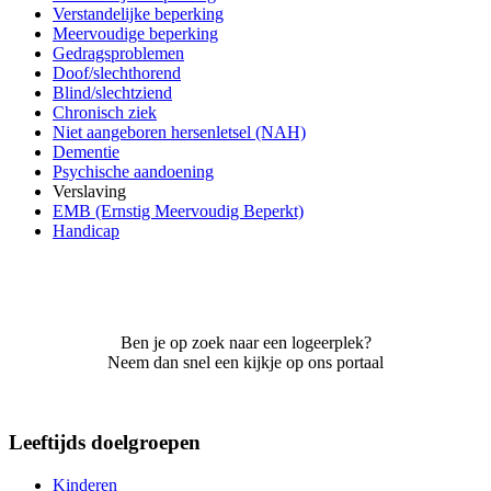
Verstandelijke beperking
Meervoudige beperking
Gedragsproblemen
Doof/slechthorend
Blind/slechtziend
Chronisch ziek
Niet aangeboren hersenletsel (NAH)
Dementie
Psychische aandoening
Verslaving
EMB (Ernstig Meervoudig Beperkt)
Handicap
Ben je op zoek naar een logeerplek?
Neem dan snel een kijkje op ons portaal
Leeftijds doelgroepen
Kinderen