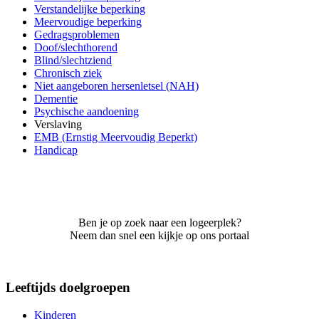
Verstandelijke beperking
Meervoudige beperking
Gedragsproblemen
Doof/slechthorend
Blind/slechtziend
Chronisch ziek
Niet aangeboren hersenletsel (NAH)
Dementie
Psychische aandoening
Verslaving
EMB (Ernstig Meervoudig Beperkt)
Handicap
Ben je op zoek naar een logeerplek?
Neem dan snel een kijkje op ons portaal
Leeftijds doelgroepen
Kinderen