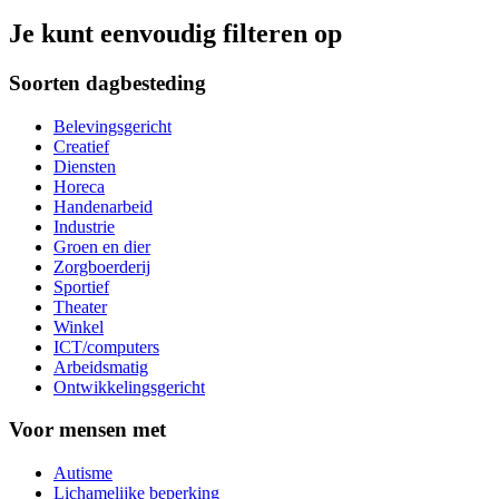
Je kunt eenvoudig filteren op
Soorten dagbesteding
Belevingsgericht
Creatief
Diensten
Horeca
Handenarbeid
Industrie
Groen en dier
Zorgboerderij
Sportief
Theater
Winkel
ICT/computers
Arbeidsmatig
Ontwikkelingsgericht
Voor mensen met
Autisme
Lichamelijke beperking