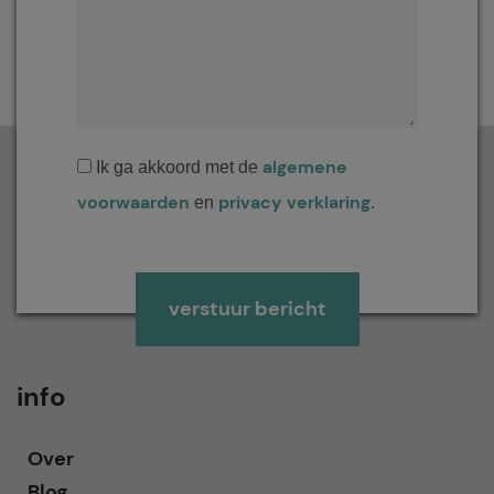
algemene
Ik ga akkoord met de
voorwaarden
privacy verklaring
en
.
Gelieve dit veld leeg te laten.
info
Over
Blog