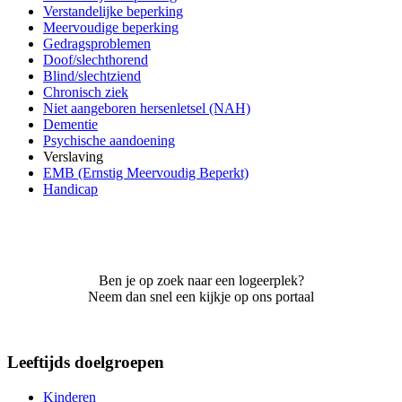
Verstandelijke beperking
Meervoudige beperking
Gedragsproblemen
Doof/slechthorend
Blind/slechtziend
Chronisch ziek
Niet aangeboren hersenletsel (NAH)
Dementie
Psychische aandoening
Verslaving
EMB (Ernstig Meervoudig Beperkt)
Handicap
Ben je op zoek naar een logeerplek?
Neem dan snel een kijkje op ons portaal
Leeftijds doelgroepen
Kinderen