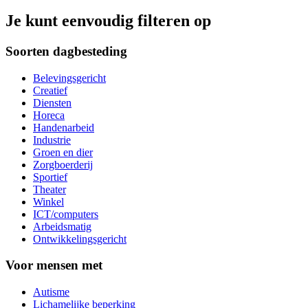
Je kunt eenvoudig filteren op
Soorten dagbesteding
Belevingsgericht
Creatief
Diensten
Horeca
Handenarbeid
Industrie
Groen en dier
Zorgboerderij
Sportief
Theater
Winkel
ICT/computers
Arbeidsmatig
Ontwikkelingsgericht
Voor mensen met
Autisme
Lichamelijke beperking