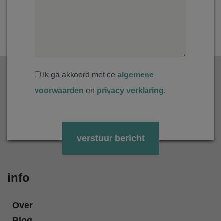
Ik ga akkoord met de
algemene
voorwaarden
en
privacy verklaring
.
Gelieve dit veld leeg te laten.
info
Over
Blog