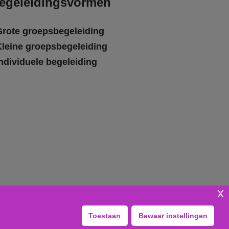
egeleidingsvormen
Grote groepsbegeleiding
Kleine groepsbegeleiding
ndividuele begeleiding
x
Toestaan
Bewaar instellingen