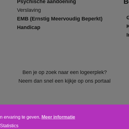
B
Psychische aandoening
Verslaving
EMB (Ernstig Meervoudig Beperkt)
Handicap
I
Ben je op zoek naar een logeerplek?
Neem dan snel een kijkje op ons portaal
n ervaring te geven.
Meer informatie
Algemene voorwaarden
,
privacy verklaring
&
cookieverklaring
Statistics
tics