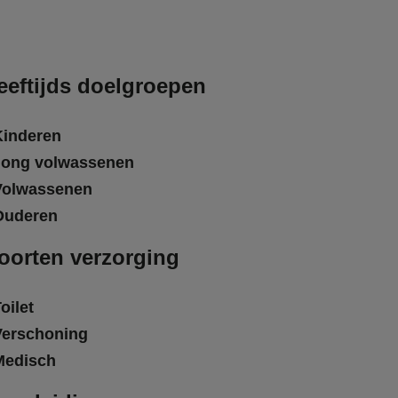
eeftijds doelgroepen
Kinderen
Jong volwassenen
Volwassenen
Ouderen
oorten verzorging
oilet
Verschoning
Medisch