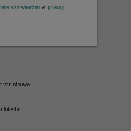
mene voorwaarden
en
privacy
te van nieuwe
 LinkedIn