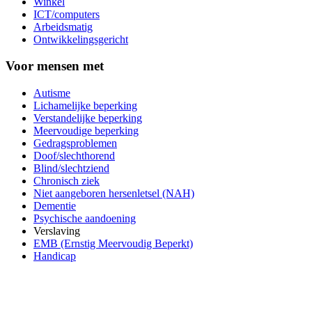
Winkel
ICT/computers
Arbeidsmatig
Ontwikkelingsgericht
Voor mensen met
Autisme
Lichamelijke beperking
Verstandelijke beperking
Meervoudige beperking
Gedragsproblemen
Doof/slechthorend
Blind/slechtziend
Chronisch ziek
Niet aangeboren hersenletsel (NAH)
Dementie
Psychische aandoening
Verslaving
EMB (Ernstig Meervoudig Beperkt)
Handicap