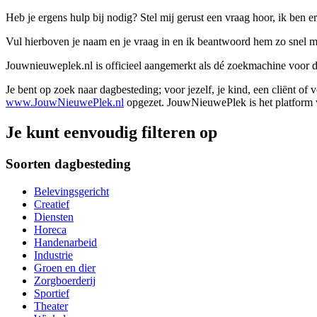
Heb je ergens hulp bij nodig? Stel mij gerust een vraag hoor, ik ben er
Vul hierboven je naam en je vraag in en ik beantwoord hem zo snel m
Jouwnieuweplek.nl is officieel aangemerkt als dé zoekmachine voor
Je bent op zoek naar dagbesteding; voor jezelf, je kind, een cliënt of
www.JouwNieuwePlek.nl
opgezet. JouwNieuwePlek is het platform v
Je kunt eenvoudig filteren op
Soorten dagbesteding
Belevingsgericht
Creatief
Diensten
Horeca
Handenarbeid
Industrie
Groen en dier
Zorgboerderij
Sportief
Theater