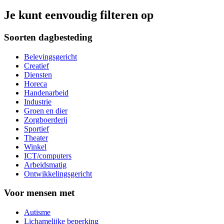
Je kunt eenvoudig filteren op
Soorten dagbesteding
Belevingsgericht
Creatief
Diensten
Horeca
Handenarbeid
Industrie
Groen en dier
Zorgboerderij
Sportief
Theater
Winkel
ICT/computers
Arbeidsmatig
Ontwikkelingsgericht
Voor mensen met
Autisme
Lichamelijke beperking