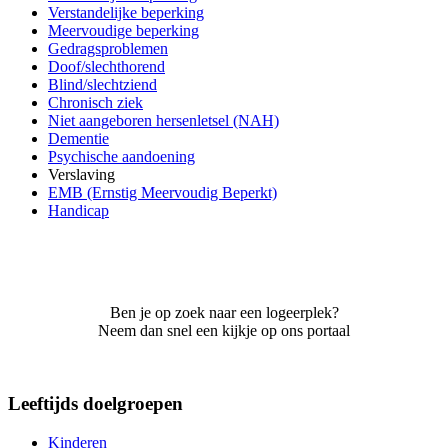
Verstandelijke beperking
Meervoudige beperking
Gedragsproblemen
Doof/slechthorend
Blind/slechtziend
Chronisch ziek
Niet aangeboren hersenletsel (NAH)
Dementie
Psychische aandoening
Verslaving
EMB (Ernstig Meervoudig Beperkt)
Handicap
Ben je op zoek naar een logeerplek?
Neem dan snel een kijkje op ons portaal
Leeftijds doelgroepen
Kinderen