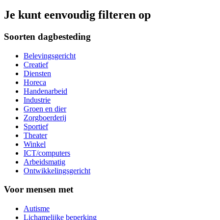
Je kunt eenvoudig filteren op
Soorten dagbesteding
Belevingsgericht
Creatief
Diensten
Horeca
Handenarbeid
Industrie
Groen en dier
Zorgboerderij
Sportief
Theater
Winkel
ICT/computers
Arbeidsmatig
Ontwikkelingsgericht
Voor mensen met
Autisme
Lichamelijke beperking