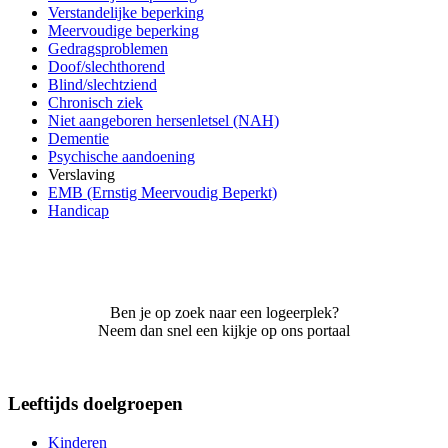
Verstandelijke beperking
Meervoudige beperking
Gedragsproblemen
Doof/slechthorend
Blind/slechtziend
Chronisch ziek
Niet aangeboren hersenletsel (NAH)
Dementie
Psychische aandoening
Verslaving
EMB (Ernstig Meervoudig Beperkt)
Handicap
Ben je op zoek naar een logeerplek?
Neem dan snel een kijkje op ons portaal
Leeftijds doelgroepen
Kinderen