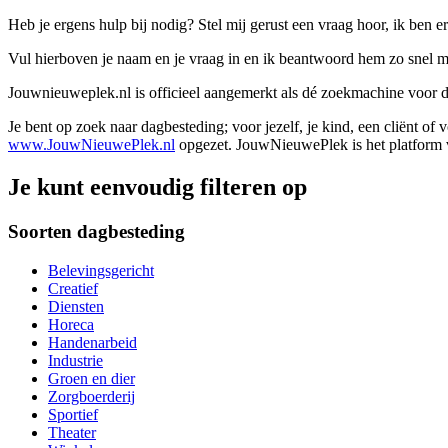
Heb je ergens hulp bij nodig? Stel mij gerust een vraag hoor, ik ben er
Vul hierboven je naam en je vraag in en ik beantwoord hem zo snel m
Jouwnieuweplek.nl is officieel aangemerkt als dé zoekmachine voor
Je bent op zoek naar dagbesteding; voor jezelf, je kind, een cliënt of
www.JouwNieuwePlek.nl
opgezet. JouwNieuwePlek is het platform v
Je kunt eenvoudig filteren op
Soorten dagbesteding
Belevingsgericht
Creatief
Diensten
Horeca
Handenarbeid
Industrie
Groen en dier
Zorgboerderij
Sportief
Theater