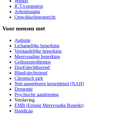
Winkel
ICT/computers
Arbeidsmatig
Ontwikkelingsgericht
Voor mensen met
Autisme
Lichamelijke beperking
Verstandelijke beperking
Meervoudige beperking
Gedragsproblemen
Doof/slechthorend
Blind/slechtziend
Chronisch ziek
Niet aangeboren hersenletsel (NAH)
Dementie
Psychische aandoening
Verslaving
EMB (Ernstig Meervoudig Beperkt)
Handicap