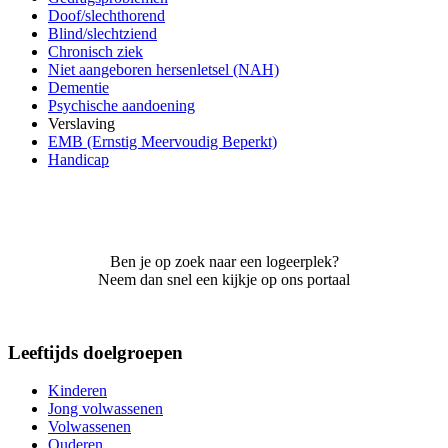
Doof/slechthorend
Blind/slechtziend
Chronisch ziek
Niet aangeboren hersenletsel (NAH)
Dementie
Psychische aandoening
Verslaving
EMB (Ernstig Meervoudig Beperkt)
Handicap
Ben je op zoek naar een logeerplek?
Neem dan snel een kijkje op ons portaal
Leeftijds doelgroepen
Kinderen
Jong volwassenen
Volwassenen
Ouderen