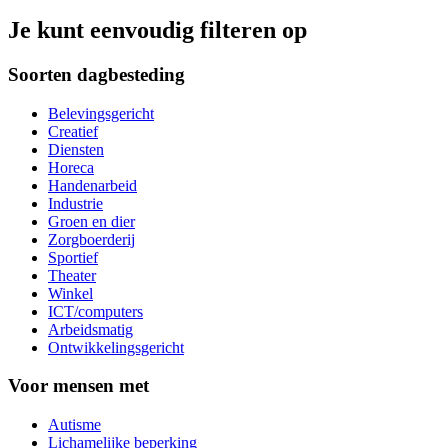
Je kunt eenvoudig filteren op
Soorten dagbesteding
Belevingsgericht
Creatief
Diensten
Horeca
Handenarbeid
Industrie
Groen en dier
Zorgboerderij
Sportief
Theater
Winkel
ICT/computers
Arbeidsmatig
Ontwikkelingsgericht
Voor mensen met
Autisme
Lichamelijke beperking