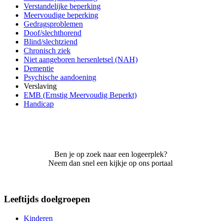
Verstandelijke beperking
Meervoudige beperking
Gedragsproblemen
Doof/slechthorend
Blind/slechtziend
Chronisch ziek
Niet aangeboren hersenletsel (NAH)
Dementie
Psychische aandoening
Verslaving
EMB (Ernstig Meervoudig Beperkt)
Handicap
Ben je op zoek naar een logeerplek?
Neem dan snel een kijkje op ons portaal
Leeftijds doelgroepen
Kinderen